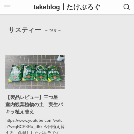
takeblog┃たけぶろぐ
サスティー
– tag –
【製品レビュー】三つ星
室内観葉植物の土 実生パ
キラ植え替え
https://www.youtube.com/watc
h?v=qBCP8Ru_d5k 今回植え替
える、冬越ししたパキラです。