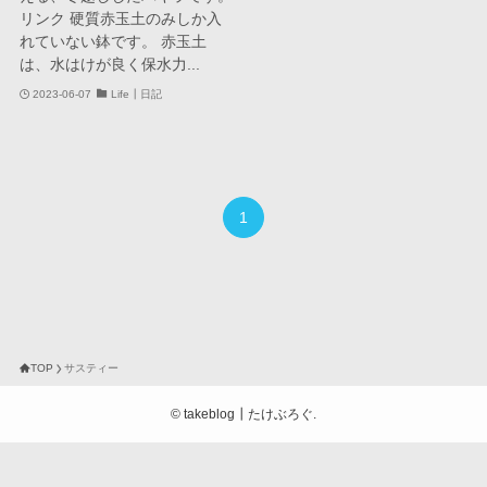
リンク 硬質赤玉土のみしか入
れていない鉢です。 赤玉土
は、水はけが良く保水力...
2023-06-07
Life┃日記
1
TOP
サスティー
©
takeblog┃たけぶろぐ.