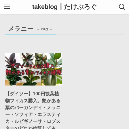
takeblog┃たけぶろぐ
メラニー
– tag –
【ダイソー】100円観葉植
物フィカス購入。艶がある
葉のバーガンディ・メラニ
ー・ソフィア・エラスティ
カ・ルビギノーサ・ロブス
ターのどれか検証してみ