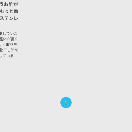
うお酢が
もっと効
ステンレ
生していま
連休が長く
サビ取りを
に物干し竿の
していま
1