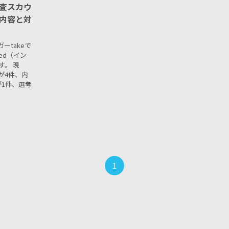
査​スカウ
内容と対
ーtakeで
ed（イン
す。 現
が4件、内
が1件、選考
1