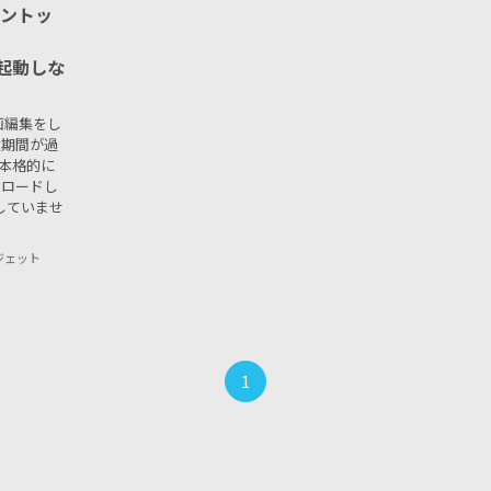
キントッ
。起動しな
動画編集をし
体験期間が過
本格的に
ウンロードし
応していませ
ガジェット
1