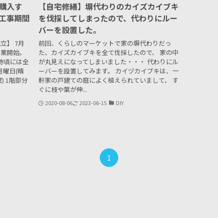
購入す
【自宅修繕】塀代わりのカイズカイブキ
。工事期間
を伐採してしまったので、代わりにルー
バーを設置した。
立】 7月
前回、くらしのマーケットで家の塀代わりだっ
作業開始。
た、カイズカイブキを全て伐採したので、 家の中
5時頃には全
が丸見えになってしまいました・・・ 代わりにル
月曜日(晴
ーバーを設置してみます。 カイヅカイブキは、一
) 1階部分
軒家の戸建ての庭によく植えられていまして、 す
ぐに枝や葉が伸...
2020-08-06
2023-06-15
DIY
1