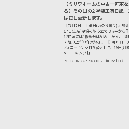
【ミサワホームの中古一軒家を
る】その11の2 塗装工事日記
は毎日更新します。
【7月17日 土曜日(雨のち曇り) 足場組
17日(土曜)足場の組み立て 8時半から
12時頃には1階部分は組み上がる。 1
て組み上がり作業終了。 【7月19日 
れ) コーキング打ち替え】 7月19日(月曜
のコーキング打...
2021-07-22
2023-01-20
Life┃日記