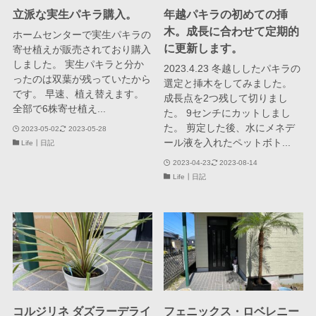
立派な実生パキラ購入。
年越パキラの初めての挿
木。成長に合わせて定期的
ホームセンターで実生パキラの
に更新します。
寄せ植えが販売されており購入
しました。 実生パキラと分か
2023.4.23 冬越ししたパキラの
ったのは双葉が残っていたから
選定と挿木をしてみました。
です。 早速、植え替えます。
成長点を2つ残して切りまし
全部で6株寄せ植え...
た。 9センチにカットしまし
た。 剪定した後、水にメネデ
2023-05-02
2023-05-28
ール液を入れたペットボト...
Life┃日記
2023-04-23
2023-08-14
Life┃日記
コルジリネ ダズラーデライ
フェニックス・ロベレニー