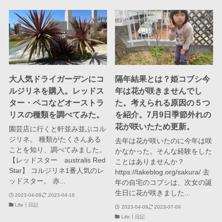
大人気ドライガーデンにコ
隔年結果とは？姫コブシ今
ルジリネを購入。レッドス
年は花が咲きませんでし
ター・ペコなどオーストラ
た。考えられる原因の５つ
リスの種類を調べてみた。
を紹介。7月9日季節外れの
花が咲いたため更新。
園芸店に行くと軒並み並ぶコル
ジリネ。 種類がたくさんある
去年は花が咲いたのに今年は咲
ことを知り、調べてみました。
かなかった。そんな経験をした
【レッドスター australis Red
ことはありませんか？
Star】 コルジリネ1番人気のレ
https://takeblog.org/sakura/ 去
ッドスター。 赤...
年の自宅のコブシは、次女の誕
生日に花が咲きました...
2023-04-09
2023-04-16
Life┃日記
2023-04-09
2023-07-09
Life┃日記