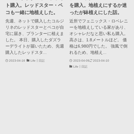
ト購入。レッドスター・ペ
を購入。地植えにするか迷
コも一緒に地植えした。
ったが鉢植えにした話。
先週、ネットで購入したコルジ
近所でフェニックス・ロベレニ
リネのレッドスターとペコが自
ーを地植えしている家があり、
宅に届き、プランターに植えま
オシャレだなと思い私も購入。
した。 本日、購入したダズラ
高さは、1.8メートルほど。 価
ーデライトが届いたため、先週
格は6,980円でした。 強風で倒
購入したレッドスタ...
れるため、地植え...
2023-04-16
Life┃日記
2023-04-09
2023-04-10
Life┃日記