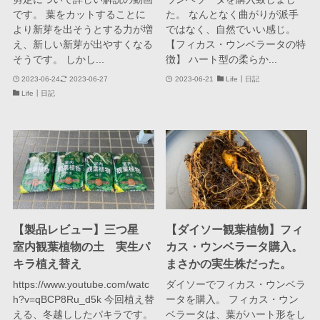
です。 葉をカットすることに
た。 なんとなく曲がりが派手
より新芽を出そうとする力が増
ではなく、自然でいい感じ。
え、新しい新芽が出やすくなる
【フィカス・ウンベラータの特
そうです。 しかし...
徴】 ハート型の柔らか...
2023-06-24
2023-06-27
2023-06-21
Life┃日記
Life┃日記
【製品レビュー】三つ星
【ダイソー観葉植物】フィ
室内観葉植物の土 実生パ
カス・ウンベラータ購入。
キラ植え替え
まさかの実生株だった。
https://www.youtube.com/watc
ダイソーでフィカス・ウンベラ
h?v=qBCP8Ru_d5k 今回植え替
ータを購入。 フィカス・ウン
える、冬越ししたパキラです。
ベラータは、葉がハート形をし