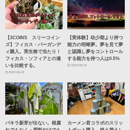
【3COINS スリーコイン
【実体験】幼少期より持つ
ズ】フィカス・バーガンデ
能力の明晰夢。夢を見て夢
ィ購入。実生株で当たり！
と認識し夢をコントロール
フィカス・ソフィアとの違
する能力を持つ人は0.5%
いを比較する。
2023-08-15
2023-08-15
パキラ新芽が出ない。根腐
カーメン君コラボのスリッ
れでもなく・肥料やけでも
トポット購入 植え替えし