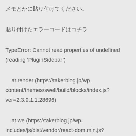
メモとかに貼り付けてください。
貼り付けたエラーコードはコチラ
TypeError: Cannot read properties of undefined
(reading ‘PluginSidebar’)
at render (https://takerblog.jp/wp-
content/themes/swell/build/blocks/index.js?
ver=2.3.9.1:1:28696)
at we (https://takerblog.jp/wp-
includes/js/dist/vendor/react-dom.min.js?