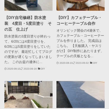
【DIY自宅修繕】防水塗
【DIY】カフェテーブル・
装 4度目・5度目塗り そ
コーヒーテーブル自作
の五 仕上げ
オリンピック開会の4連休で、
カフェテーブル・コーヒーテー
防水塗装の3度目塗りが終わっ
ブルを作りました。 完成品は
て、6/20には4度目塗りを、
こちら。 【天板購入・ヤスリ
6/28には5度目塗りをしていた
がけ】 DIY制作にあたりまず、
のですが、最近忙しくてブログ
テーブルの天板となる...
の更新が遅くなってしまいまし
た。 このお盆の連休に...
2020-08-10
2023-06-02
DIY
2020-08-10
2023-06-16
DIY