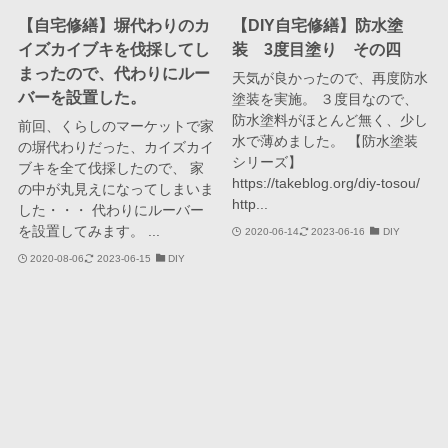
【自宅修繕】塀代わりのカ
【DIY自宅修繕】防水塗
イズカイブキを伐採してし
装 3度目塗り その四
まったので、代わりにルー
天気が良かったので、再度防水
バーを設置した。
塗装を実施。 ３度目なので、
防水塗料がほとんど無く、少し
前回、くらしのマーケットで家
水で薄めました。 【防水塗装
の塀代わりだった、カイズカイ
シリーズ】
ブキを全て伐採したので、 家
https://takeblog.org/diy-tosou/
の中が丸見えになってしまいま
http...
した・・・ 代わりにルーバー
を設置してみます。 ...
2020-06-14
2023-06-16
DIY
2020-08-06
2023-06-15
DIY