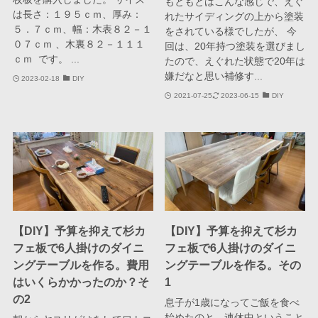
もともとはこんな感じで、えぐ
は長さ：１９５ｃｍ、厚み：
れたサイディングの上から塗装
５．７ｃｍ、幅：木表８２－１
をされている様でしたが、 今
０７ｃｍ 、木裏８２－１１１
回は、20年持つ塗装を選びまし
ｃｍ です。 ...
たので、えぐれた状態で20年は
嫌だなと思い補修す...
2023-02-18
DIY
2021-07-25
2023-06-15
DIY
【DIY】予算を抑えて杉カ
【DIY】予算を抑えて杉カ
フェ板で6人掛けのダイニ
フェ板で6人掛けのダイニ
ングテーブルを作る。費用
ングテーブルを作る。その
はいくらかかったのか？そ
1
の2
息子が1歳になってご飯を食べ
始めたのと、連休中ということ